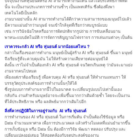
ปัจจุบันงานที่หุ่นยนต์หรือ AI สามารถทำงานแทน แล้วได้ประสิทธิภาพที่ดี
นั้น จะเป็นงานประเภทการทำงานซ้ำๆ เป็นแพทเทิร์น ซึ่งต้องพึ่งพา
เทคโนโลยีเป็นหลัก
งานบางอย่างนั้น AI สามารถทำงานได้ดีกว่าความสามารถของมนุษย์ไปแล้ว
มีความแม่นยำกว่ามนุษย์ จนเข้าใกล้จุดที่เรียกว่าสมบูรณ์แบบ
เช่น การวินัจฉัยโรคหรืออาการผิดปกติจากรูปถ่าย การขับเคลื่อนยาน
พาหนะแบบอัตโนมัติ การจัดการสัญญาณไฟจราจร การเล่นเกมต่างๆ เป็นต้น
เราควรจะกลัว
AI หรือ หุ่นยนต์ มากน้อยแค่ไหน ?
กล่าวในเรื่องของการทำงาน มนุษย์เป็นผู้สร้าง AI หรือ หุ่นยนต์ ขึ้นมา มนุษย์
จึงเรียนรู้ที่จะควบคุมมัน ไม่ให้สร้างความเสียหายต่อมนุษย์ได้
ดังนั้น เราไม่จำเป็นต้องกลัว AI หรือ หุ่นยนต์ จนวิตกเกินเหตุ ว่ามันจะมาแย่ง
งานจากคนไปหมด
เพียงแต่เราต้องเรียนรู้ เพื่อควบคุม AI หรือ หุ่นยนต์ ให้ทำงานแทนเรา ให้
บรรลุวัตถุประสงค์ของการทำงานนั้นๆให้ได้
ซึ่งรูปแบบการทำงานจากนี้ไปในอนาคต จะเปลี่ยนรูปแบบไปเท่านั้นเอง
กลับกัน งานสำหรับมนุษย์อาจจะเพิ่มขึ้นมากกว่าเดิมด้วยซ้ำ โดยจะเป็นงาน
ที่ได้ประสิทธิภาพ หรือ ผลลัพธ์มากกว่าเดิมไปอีก
สิ่งที่ควรปฏิบัติในการอยู่ร่วมกับ
AI หรือ หุ่นยนต์
การทำงานของ AI หรือ หุ่นยนต์ ในการเริ่มต้น จำเป็นต้องใช้ข้อมูล หรือ
Data จำนวนมหาศาล เพื่อการประมวลผล แล้วสร้างโมเดลที่แม่นยำมากขึ้น
การเก็บข้อมูล หรือ Data นั้น ต้องมีการวิจัย พัฒนา ทดลอง ปรับปรุง และ
เปลี่ยนแปลงอยู่เสมอ ให้สอดคล้องกับจุดประสงค์ของงาน